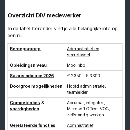
Overzicht DIV medewerker
In de tabel hieronder vind je alle belangrijke info op
een rij.
Beroepsgroep
Administratief en
secretarieel
Opleidingsniveau
Mbo
,
hbo
Salarisindicatie 2026
€ 2.350 – € 3.300
Doorgroeimogelijkheden
Hoofd administratie
,
teamleider
Competenties
&
Accuraat, integriteit,
vaardigheden
Microsoft Office, VOG,
zelfstandig werken
Gerelateerde functies
Administratief