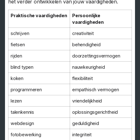
het verder ontwikkelen van jouw vaardigheden.
Praktische vaardigheden
Persoonlijke
vaardigheden
schrijven
creativiteit
fietsen
behendigheid
rijden
doorzettingsvermogen
blind typen
nauwkeurigheid
koken
flexibiliteit
programmeren
empathisch vermogen
lezen
vriendelijkheid
talenkennis
oplossingsgerichtheid
webdesign
geduldigheid
fotobewerking
integriteit