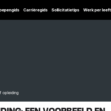
oepengids
Carrièregids
Sollicitatietips
Werk per leeft
f opleiding