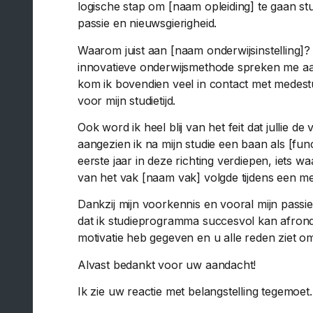
logische stap om [naam opleiding] te gaan stu
passie en nieuwsgierigheid.
Waarom juist aan [naam onderwijsinstelling]? 
innovatieve onderwijsmethode spreken me aa
kom ik bovendien veel in contact met medestu
voor mijn studietijd.
Ook word ik heel blij van het feit dat jullie
aangezien ik na mijn studie een baan als [fun
eerste jaar in deze richting verdiepen, iets w
van het vak [naam vak] volgde tijdens een m
Dankzij mijn voorkennis en vooral mijn pass
dat ik studieprogramma succesvol kan afronde
motivatie heb gegeven en u alle reden ziet om
Alvast bedankt voor uw aandacht!
Ik zie uw reactie met belangstelling tegemoet.