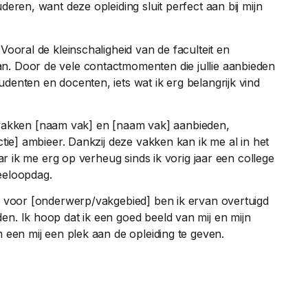
deren, want deze opleiding sluit perfect aan bij mijn
Vooral de kleinschaligheid van de faculteit en
n. Door de vele contactmomenten die jullie aanbieden
denten en docenten, iets wat ik erg belangrijk vind
 de vakken [naam vak] en [naam vak] aanbieden,
ctie] ambieer. Dankzij deze vakken kan ik me al in het
aar ik me erg op verheug sinds ik vorig jaar een college
eeloopdag.
ie voor [onderwerp/vakgebied] ben ik ervan overtuigd
n. Ik hoop dat ik een goed beeld van mij en mijn
 een mij een plek aan de opleiding te geven.