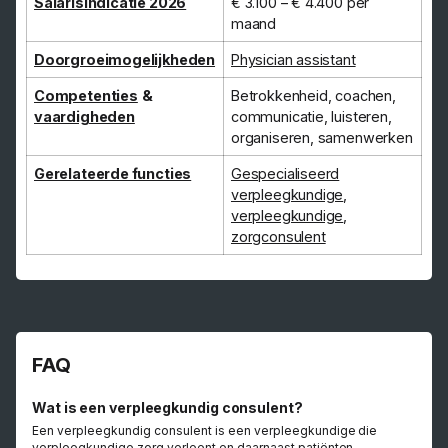
Salarisindicatie 2026
€ 3.100 – € 4.400 per
maand
Doorgroeimogelijkheden
Physician assistant
Competenties
&
Betrokkenheid, coachen,
vaardigheden
communicatie, luisteren,
organiseren, samenwerken
Gerelateerde functies
Gespecialiseerd
verpleegkundige
,
verpleegkundige
,
zorgconsulent
FAQ
Wat is een verpleegkundig consulent?
Een verpleegkundig consulent is een verpleegkundige die
verpleegkundige zorg verleent en daarnaast patiënten