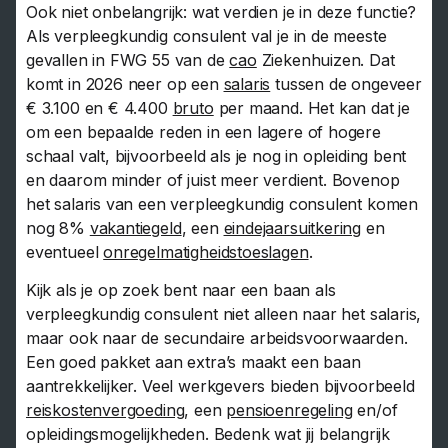
Ook niet onbelangrijk: wat verdien je in deze functie?
Als verpleegkundig consulent val je in de meeste
gevallen in FWG 55 van de
cao
Ziekenhuizen. Dat
komt in 2026 neer op een
salaris
tussen de ongeveer
€ 3.100 en € 4.400
bruto
per maand. Het kan dat je
om een bepaalde reden in een lagere of hogere
schaal valt, bijvoorbeeld als je nog in opleiding bent
en daarom minder of juist meer verdient. Bovenop
het salaris van een verpleegkundig consulent komen
nog 8%
vakantiegeld
, een
eindejaarsuitkering
en
eventueel
onregelmatigheidstoeslagen
.
Kijk als je op zoek bent naar een baan als
verpleegkundig consulent niet alleen naar het salaris,
maar ook naar de secundaire arbeidsvoorwaarden.
Een goed pakket aan extra’s maakt een baan
aantrekkelijker. Veel werkgevers bieden bijvoorbeeld
reiskostenvergoeding
, een
pensioenregeling
en/of
opleidingsmogelijkheden. Bedenk wat jij belangrijk