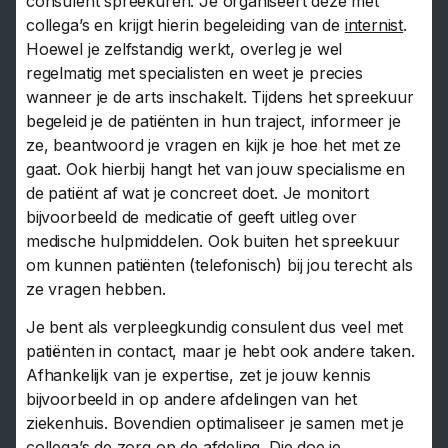
consulent spreekuren. Je organiseert deze met
collega’s en krijgt hierin begeleiding van de
internist
.
Hoewel je zelfstandig werkt, overleg je wel
regelmatig met specialisten en weet je precies
wanneer je de arts inschakelt. Tijdens het spreekuur
begeleid je de patiënten in hun traject, informeer je
ze, beantwoord je vragen en kijk je hoe het met ze
gaat. Ook hierbij hangt het van jouw specialisme en
de patiënt af wat je concreet doet. Je monitort
bijvoorbeeld de medicatie of geeft uitleg over
medische hulpmiddelen. Ook buiten het spreekuur
om kunnen patiënten (telefonisch) bij jou terecht als
ze vragen hebben.
Je bent als verpleegkundig consulent dus veel met
patiënten in contact, maar je hebt ook andere taken.
Afhankelijk van je expertise, zet je jouw kennis
bijvoorbeeld in op andere afdelingen van het
ziekenhuis. Bovendien optimaliseer je samen met je
collega’s de zorg op de afdeling. Die doe je