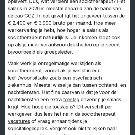
oplevert. Dus, wat verdient een sociotherapeut? Het
salaris in 2026 is meestal bepaald aan de hand van
de
cao
GGZ. In dat geval ligt het ongeveer tussen de
€ 2.400 en € 3.900 bruto per maand. Hoe meer
werkervaring je hebt, hoe hoger je salaris als
sociotherapeut natuurlijk is. Je inkomen loopt ook
op als je meer verantwoordelijkheden op je neemt,
bijvoorbeeld als
groepsleider
.
Vaak werk je onregelmatige werktijden als
sociotherapeut, vooral als je werkt in een
leef-/woonsituatie zoals een psychiatrisch
ziekenhuis. Meestal wissel je dan tussen ochtend- en
nachtdiensten. Het fijne daarvan is dat je voor de
nachtdiensten een extra
toeslag
bovenop je salaris
krijgt. Hoe hoog die toeslag is? Dit verschilt per
werkgever, dus lees het na in de
sociotherapeut
vacatures
of vraag ernaar tijdens je
sollicitatiegesprek. Vergeet ook niet te kijken naar