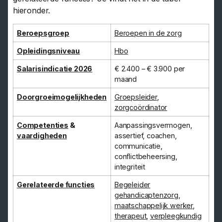
hieronder.
Beroepsgroep
Beroepen in de zorg
Opleidingsniveau
Hbo
Salarisindicatie 2026
€ 2.400 – € 3.900 per
maand
Doorgroeimogelijkheden
Groepsleider
,
zorgcoördinator
Competenties
&
Aanpassingsvermogen,
vaardigheden
assertief, coachen,
communicatie,
conflictbeheersing,
integriteit
Gerelateerde functies
Begeleider
gehandicaptenzorg
,
maatschappelijk werker
,
therapeut
,
verpleegkundig