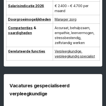
Salarisindicatie 2026
€ 2.400 – € 4.700 per
maand
Doorgroeimogelijkheden
Manager zorg
Competenties
&
Accuraat, behulpzaam,
vaardigheden
empathie, leervermogen,
stressbestendig,
zelfstandig werken
Gerelateerde functies
Verpleegkundige
,
verpleegkundig specialist
Vacatures gespecialiseerd
verpleegkundige