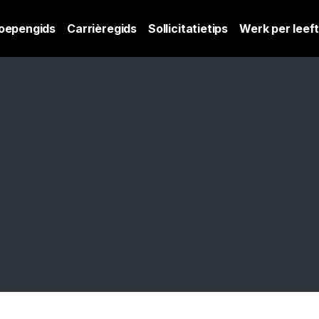
oepengids
Carrièregids
Sollicitatietips
Werk per leeft