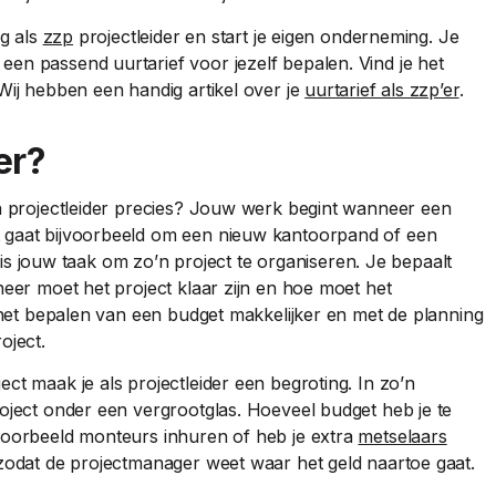
ag als
zzp
projectleider en start je eigen onderneming. Je
en passend uurtarief voor jezelf bepalen. Vind je het
Wij hebben een handig artikel over je
uurtarief als zzp’er
.
er?
en projectleider precies? Jouw werk begint wanneer een
t gaat bijvoorbeeld om een nieuw kantoorpand of een
et is jouw taak om zo’n project te organiseren. Je bepaalt
neer moet het project klaar zijn en hoe moet het
s het bepalen van een budget makkelijker en met de planning
oject.
ct maak je als projectleider een begroting. In zo’n
roject onder een vergrootglas. Hoeveel budget heb je te
jvoorbeeld monteurs inhuren of heb je extra
metselaars
 zodat de projectmanager weet waar het geld naartoe gaat.