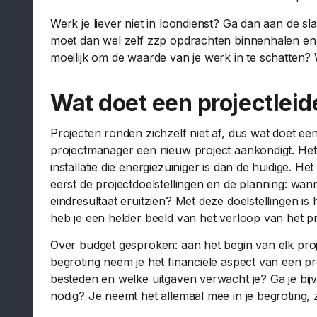
Werk je liever niet in loondienst? Ga dan aan de sl
moet dan wel zelf zzp opdrachten binnenhalen en e
moeilijk om de waarde van je werk in te schatten? 
Wat doet een projectleid
Projecten ronden zichzelf niet af, dus wat doet e
projectmanager een nieuw project aankondigt. He
installatie die energiezuiniger is dan de huidige. H
eerst de projectdoelstellingen en de planning: wan
eindresultaat eruitzien? Met deze doelstellingen i
heb je een helder beeld van het verloop van het pr
Over budget gesproken: aan het begin van elk proje
begroting neem je het financiële aspect van een p
besteden en welke uitgaven verwacht je? Ga je bi
nodig? Je neemt het allemaal mee in je begroting,