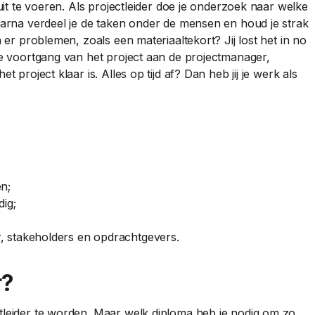
 uit te voeren. Als projectleider doe je onderzoek naar welke
Daarna verdeel je de taken onder de mensen en houd je strak
n er problemen, zoals een materiaaltekort? Jij lost het in no
de voortgang van het project aan de projectmanager,
 project klaar is. Alles op tijd af? Dan heb jij je werk als
n;
ig;
 stakeholders en opdrachtgevers.
r?
tleider te worden. Maar welk diploma heb je nodig om zo