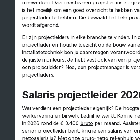
meewerken. Daarnaast is een project soms zo gro
is het moeilijk om een goed overzicht te hebben v
projectleider te hebben. Die bewaakt het hele proce
wordt afgerond.
Er zijn projectleiders in elke branche te vinden. In
projectleider
en houd je toezicht op de bouw van e
installatietechniek ben je daarentegen verantwoord
de juiste
monteurs
. Je hebt vast ook van een
proj
een projectleider? Nee, een projectmanager is ve
projectleiders.
Salaris projectleider 202
Wat verdient een projectleider eigenlijk? De hoogte
werkervaring en bij welk bedrijf je werkt. Kom je ne
in 2026 rond de € 3.400
bruto
per maand. Assisten
senior projectleider bent, krijg je een salaris van
nettosalaris is? Met onze
bruto-netto rekenhulp
we