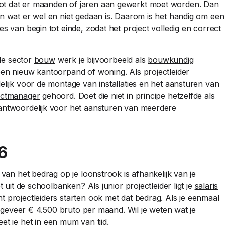
ot dat er maanden of jaren aan gewerkt moet worden. Dan
an wat er wel en niet gedaan is. Daarom is het handig om een
s van begin tot einde, zodat het project volledig en correct
 de sector
bouw
werk je bijvoorbeeld als
bouwkundig
en nieuw kantoorpand of woning. Als projectleider
elijk voor de montage van installaties en het aansturen van
ectmanager
gehoord. Doet die niet in principe hetzelfde als
rantwoordelijk voor het aansturen van meerdere
6
 van het bedrag op je loonstrook is afhankelijk van je
t uit de schoolbanken? Als junior projectleider ligt je
salaris
t projectleiders starten ook met dat bedrag. Als je eenmaal
 ongeveer € 4.500 bruto per maand. Wil je weten wat je
et je het in een mum van tijd.