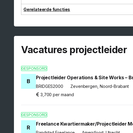
Gerelateerde functies
Vacatures projectleider
GESPONSORD
Projectleider Operations & Site Works –
B
BRIDGES2000
Zevenbergen, Noord-Brabant
3,700 per maand
GESPONSORD
Freelance Kwartiermaker/Projectleider 
R
Randstad Freelance
Amersfoort, Utrecht