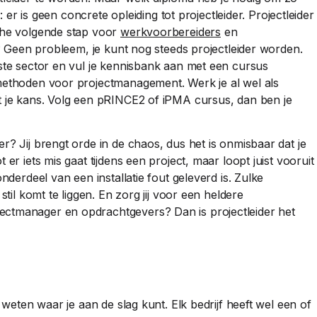
: er is geen concrete opleiding tot projectleider. Projectleider
sche volgende stap voor
werkvoorbereiders
en
s? Geen probleem, je kunt nog steeds projectleider worden.
nste sector en vul je kennisbank aan met een cursus
 methoden voor projectmanagement. Werk je al wel als
t je kans. Volg een pRINCE2 of iPMA cursus, dan ben je
r? Jij brengt orde in de chaos, dus het is onmisbaar dat je
er iets mis gaat tijdens een project, maar loopt juist vooruit
nderdeel van een installatie fout geleverd is. Zulke
stil komt te liggen. En zorg jij voor een heldere
ectmanager en opdrachtgevers? Dan is projectleider het
 weten waar je aan de slag kunt. Elk bedrijf heeft wel een of