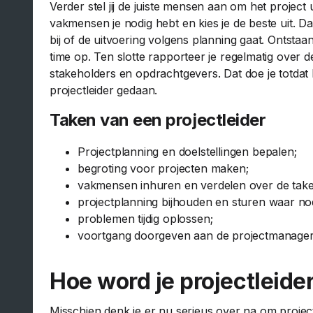
Verder stel jij de juiste mensen aan om het project
vakmensen je nodig hebt en kies je de beste uit. 
bij of de uitvoering volgens planning gaat. Ontstaa
time op. Ten slotte rapporteer je regelmatig over 
stakeholders en opdrachtgevers. Dat doe je totdat het
projectleider gedaan.
Taken van een projectleider
Projectplanning en doelstellingen bepalen;
begroting voor projecten maken;
vakmensen inhuren en verdelen over de take
projectplanning bijhouden en sturen waar nod
problemen tijdig oplossen;
voortgang doorgeven aan de projectmanager,
Hoe word je projectleide
Misschien denk je er nu serieus over na om projec