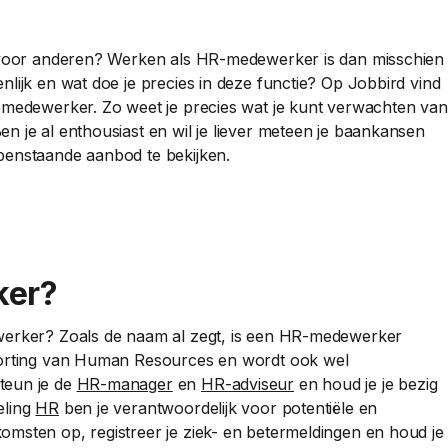
n voor anderen? Werken als HR-medewerker is dan misschien
lijk en wat doe je precies in deze functie? Op Jobbird vind
R-medewerker. Zo weet je precies wat je kunt verwachten van
n je al enthousiast en wil je liever meteen je baankansen
penstaande aanbod te bekijken.
ker?
ewerker? Zoals de naam al zegt, is een HR-medewerker
fkorting van Human Resources en wordt ook wel
teun je de
HR-manager
en
HR-adviseur
en houd je je bezig
eling
HR
ben je verantwoordelijk voor potentiële en
msten op, registreer je ziek- en betermeldingen en houd je