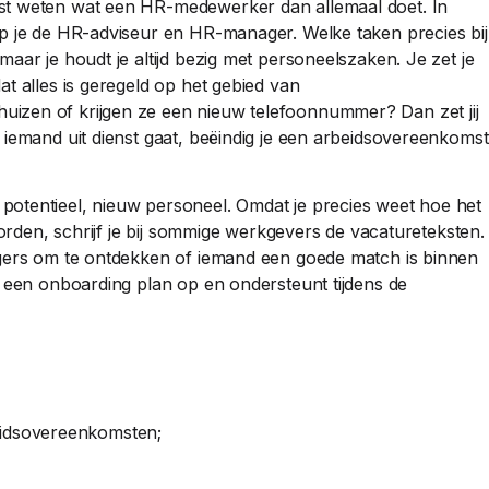
st weten wat een HR-medewerker dan allemaal doet. In
lp je de HR-adviseur en HR-manager. Welke taken precies bij
aar je houdt je altijd bezig met personeelszaken. Je zet je
t alles is geregeld op het gebied van
izen of krijgen ze een nieuw telefoonnummer? Dan zet jij
 iemand uit dienst gaat, beëindig je een arbeidsovereenkomst
otentieel, nieuw personeel. Omdat je precies weet hoe het
worden, schrijf je bij sommige werkgevers de vacatureteksten.
agers om te ontdekken of iemand een goede match is binnen
t een onboarding plan op en ondersteunt tijdens de
eidsovereenkomsten;