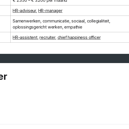
€ 2.350 – € 3.200 per maand
HR-adviseur
,
HR-manager
Samenwerken, communicatie, sociaal, collegialiteit,
oplossingsgericht werken, empathie
HR-assistent
,
recruiter
,
chief happiness officer
er