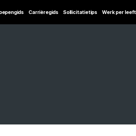
oepengids
Carrièregids
Sollicitatietips
Werk per leeft