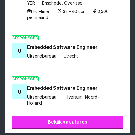
YER
Enschede, Overijssel
Full-time
32 - 40 uur
3,500
per maand
GESPONSORD
Embedded Software Engineer
U
Uitzendbureau
Utrecht
GESPONSORD
Embedded Software Engineer
U
Uitzendbureau
Hilversum, Noord-
Holland
Bekijk vacatures