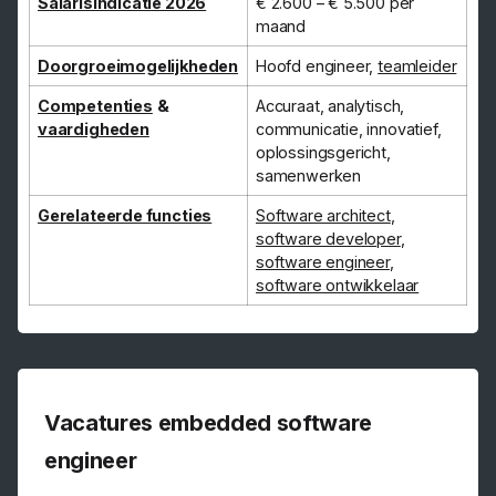
Salarisindicatie 2026
€ 2.600 – € 5.500 per
maand
Doorgroeimogelijkheden
Hoofd engineer,
teamleider
Competenties
&
Accuraat, analytisch,
vaardigheden
communicatie, innovatief,
oplossingsgericht,
samenwerken
Gerelateerde functies
Software architect
,
software developer
,
software engineer
,
software ontwikkelaar
Vacatures embedded software
engineer