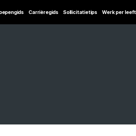
oepengids
Carrièregids
Sollicitatietips
Werk per leeft