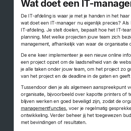
Wat doet een IT-manage
De IT-afdeling is waar je met je handen in het haa
wat doet een IT-manager nu eigenlijk precies? Als
IT-afdeling. Je stelt doelen, bepaalt hoe het IT-t
planning. Met welke projecten jouw team zich bezigho
management, afhankelijk van waar de organisatie 
De ene keer implementeer je een nieuw online info
een project opzet om de laadsnelheid van de websi
je alle taken onder jouw team, om het project zo g
van het project en de deadline in de gaten en gee
Tussendoor dien je als algemeen aanspreekpunt v
organisatie, bijvoorbeeld over kapotte printers of t
blijven werken en goed beveiligd zijn, zodat de organ
managementfuncties
, voer je regelmatig gesprek
ontwikkeling. Verder beheer jij het toegewezen b
met bevindingen of resultaten.