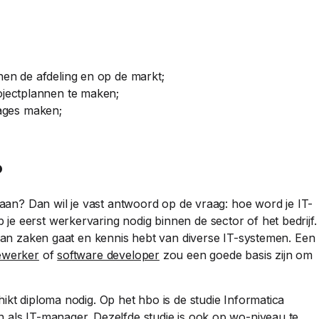
nen de afdeling en op de markt;
ojectplannen te maken;
ages maken;
?
 gaan? Dan wil je vast antwoord op de vraag: hoe word je IT-
e eerst werkervaring nodig binnen de sector of het bedrijf.
 van zaken gaat en kennis hebt van diverse IT-systemen. Een
ewerker
of
software developer
zou een goede basis zijn om
ikt diploma nodig. Op het hbo is de studie Informatica
 als IT-manager. Dezelfde studie is ook op wo-niveau te