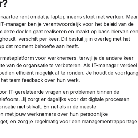
r?
r naartoe rent omdat je laptop ineens stopt met werken. Maa
 IT-manager ben je verantwoordelijk voor het beleid van de
eam deze doelen gaat realiseren en maakt op basis hiervan ee
udt, verschilt per keer. Dit besluit jij in overleg met het
op dat moment behoefte aan heeft.
rmatieplatform voor werknemers, terwijl je de andere keer
te van de organisatie te verbeteren. Als IT-manager verdeel
oed en efficiënt mogelijk af te ronden. Je houdt de voortgan
ft het team feedback over hun werk.
oor IT-gerelateerde vragen en problemen binnen de
elefoons. Jij zorgt er dagelijks voor dat digitale processen
isatie niet stilvalt. En net als in de meeste
ken met jouw werknemers over hun persoonlijke
udget, en zorg je regelmatig voor een managementrapportage