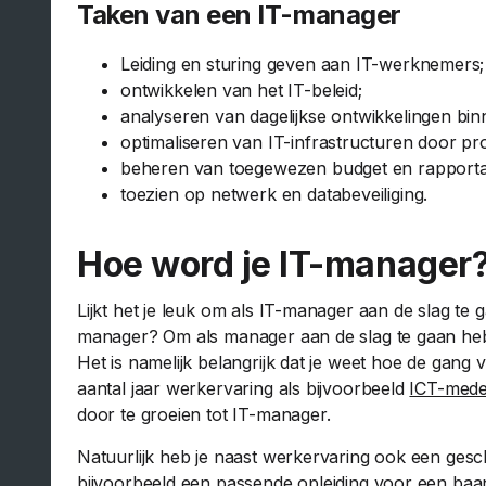
Taken van een IT-manager
Leiding en sturing geven aan IT-werknemers;
ontwikkelen van het IT-beleid;
analyseren van dagelijkse ontwikkelingen bin
optimaliseren van IT-infrastructuren door pr
beheren van toegewezen budget en rapport
toezien op netwerk en databeveiliging.
Hoe word je IT-manager
Lijkt het je leuk om als IT-manager aan de slag te
manager? Om als manager aan de slag te gaan heb j
Het is namelijk belangrijk dat je weet hoe de gang
aantal jaar werkervaring als bijvoorbeeld
ICT-med
door te groeien tot IT-manager.
Natuurlijk heb je naast werkervaring ook een gesch
bijvoorbeeld een passende opleiding voor een baan