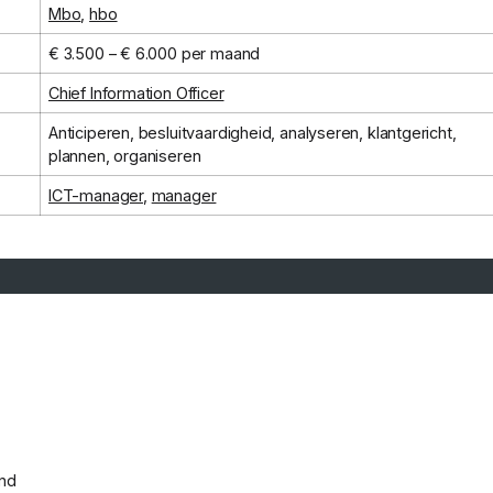
Mbo
,
hbo
€ 3.500 – € 6.000 per maand
Chief Information Officer
Anticiperen, besluitvaardigheid, analyseren, klantgericht,
plannen, organiseren
ICT-manager
,
manager
and