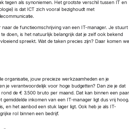
k tegen als synoniemen. Het grootste verschil tussen IT en
ogie) is dat ICT zich vooral bezighoudt met
lecommunicatie.
 naar de functieomschrijving van een IT-manager. Je stuurt
 doen, is het natuurlijk belangrijk dat je zelf ook bekend
l vloeiend spreekt. Wat de taken precies zijn? Daar komen w
de organisatie, jouw precieze werkzaamheden en je
en je verantwoordelijk voor hoge budgetten? Dan zie je dat
ent rond de € 3.500 bruto per maand. Dat kan binnen een paa
t gemiddelde inkomen van een IT-manager ligt dus vrij hoog
 en het aanbod een stuk lager ligt. Ook heb je als IT-
ijke rol binnen een bedrijf.