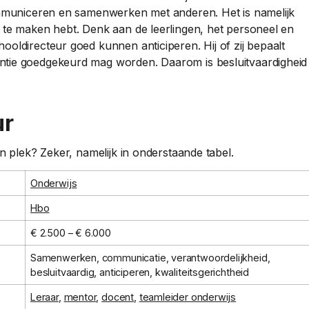
communiceren en samenwerken met anderen. Het is namelijk
 te maken hebt. Denk aan de leerlingen, het personeel en
oldirecteur goed kunnen anticiperen. Hij of zij bepaalt
ntie goedgekeurd mag worden. Daarom is besluitvaardigheid
ur
n plek? Zeker, namelijk in onderstaande tabel.
Onderwijs
Hbo
€ 2.500 – € 6.000
Samenwerken, communicatie, verantwoordelijkheid,
besluitvaardig, anticiperen, kwaliteitsgerichtheid
Leraar
,
mentor
,
docent
,
teamleider onderwijs