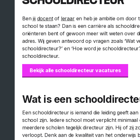
SCHOOLDIRECTEUR
Ben jij
docent
of
leraar
en heb je ambitie om door t
school te staan? Dan is een carrière als schooldir
oriënteren bent of gewoon meer wilt weten over di
adres. Wij geven antwoord op vragen zoals ‘Wat ve
schooldirecteur?’ en ‘Hoe word je schooldirecteur
schooldirecteur.
Bekijk alle schooldirecteur vacatures
Wat is een schooldirecte
Een schooldirecteur is iemand die leiding geeft aa
school zijn. Iedere school moet verplicht minimaal
meerdere scholen tegelijk directeur zijn. Hij of zij
verloopt. Denk aan de kwaliteit van het onderwij