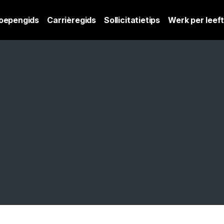
oepengids
Carrièregids
Sollicitatietips
Werk per leeft