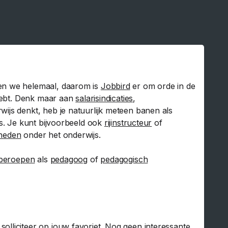
pen we helemaal, daarom is
Jobbird
er om orde in de
 hebt. Denk maar aan
salarisindicaties
,
wijs denkt, heb je natuurlijk meteen banen als
js. Je kunt bijvoorbeeld ook
rijinstructeur
of
heden
onder het onderwijs.
 beroepen
als
pedagoog
of
pedagogisch
solliciteer op jouw favoriet. Nog geen interessante