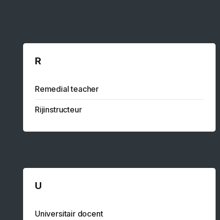
R
Remedial teacher
Rijinstructeur
U
Universitair docent