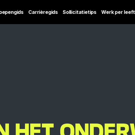
oepengids
Carrièregids
Sollicitatietips
Werk per leeft
N HET ONDER