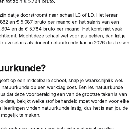
en tot zo’n € 5.784 bruto.
zijn dat je doorstroomt naar schaal LC of LD. Het leraar
2.882 en € 5.087 bruto per maand en het salaris van een
 2.894 en de € 5.784 bruto per maand. Het komt niet vaak
htkomt. Mocht deze schaal wel voor jou gelden, dan ligt je
 Jouw salaris als docent natuurkunde kan in 2026 dus tusse
tuurkunde?
ft op een middelbare school, snap je waarschijnlijk wel.
ent natuurkunde op een werkdag doet. Een les natuurkunde
dus dat deze voorbereiding een van de grootste taken is van
to-date, bekijkt welke stof behandeld moet worden voor elke
l leerlingen vinden natuurkunde lastig, dus het is aan jou de
 mogelijk te maken.
ijk ook nog zorgen voor het juiste materiaal en alles