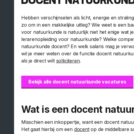
DOCENT NATUURKUN
Hebben verschijnselen als licht, energie en stralin
zo om in een makkelijke uitleg? Wie weet is een ba
voor natuurkunde is natuurlijk niet het enige wat j
lerarenopleiding voor natuurkunde? Welke compete
natuurkunde docent? En welk salaris mag je verwac
wil je meer weten over de functie docent natuurk
als je direct wilt
solliciteren
.
Bekijk alle docent natuurkunde vacatures
Wat is een docent natu
Misschien een inkoppertje, want een docent natuurk
Het gaat hierbij om een
docent
op de middelbare sc