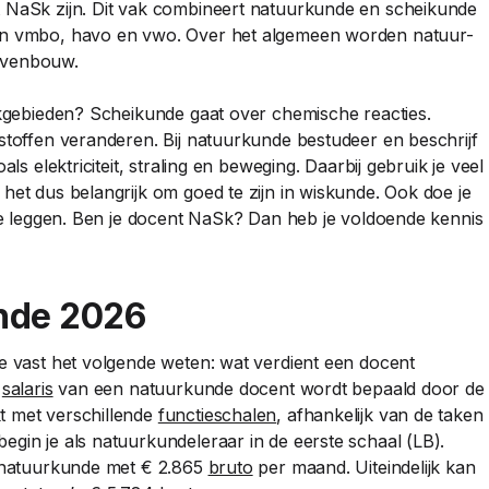
t NaSk zijn. Dit vak combineert natuurkunde en scheikunde
van vmbo, havo en vwo. Over het algemeen worden natuur-
ovenbouw.
vakgebieden? Scheikunde gaat over chemische reacties.
 stoffen veranderen. Bij natuurkunde bestudeer en beschrijf
ls elektriciteit, straling en beweging. Daarbij gebruik je veel
het dus belangrijk om goed te zijn in wiskunde. Ook doe je
 te leggen. Ben je docent NaSk? Dan heb je voldoende kennis
unde 2026
je vast het volgende weten: wat verdient een docent
t
salaris
van een natuurkunde docent wordt bepaald door de
t met verschillende
functieschalen
, afhankelijk van de taken
egin je als natuurkundeleraar in de eerste schaal (LB).
t natuurkunde met € 2.865
bruto
per maand. Uiteindelijk kan