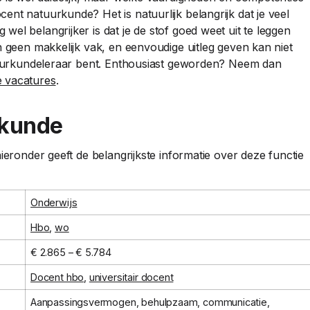
nt natuurkunde? Het is natuurlijk belangrijk dat je veel
el belangrijker is dat je de stof goed weet uit te leggen
n geen makkelijk vak, en eenvoudige uitleg geven kan niet
atuurkundeleraar bent. Enthousiast geworden? Neem dan
 vacatures
.
rkunde
ieronder geeft de belangrijkste informatie over deze functie
Onderwijs
Hbo
,
wo
€ 2.865 – € 5.784
Docent hbo
,
universitair docent
Aanpassingsvermogen, behulpzaam, communicatie,