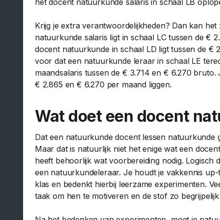
het docent natuurkunde salaris in schaal LB oplop
Krijg je extra verantwoordelijkheden? Dan kan het 
natuurkunde salaris ligt in schaal LC tussen de € 
docent natuurkunde in schaal LD ligt tussen de €
voor dat een natuurkunde leraar in schaal LE terec
maandsalaris tussen de € 3.714 en € 6.270 bruto.
€ 2.865 en € 6.270 per maand liggen.
Wat doet een docent na
Dat een natuurkunde docent lessen natuurkunde gee
Maar dat is natuurlijk niet het enige wat een doc
heeft behoorlijk wat voorbereiding nodig. Logisch 
een natuurkundeleraar. Je houdt je vakkennis up-
klas en bedenkt hierbij leerzame experimenten. Vee
taak om hen te motiveren en de stof zo begrijpelijk
Na het bedenken van experimenten, moet je natuurl