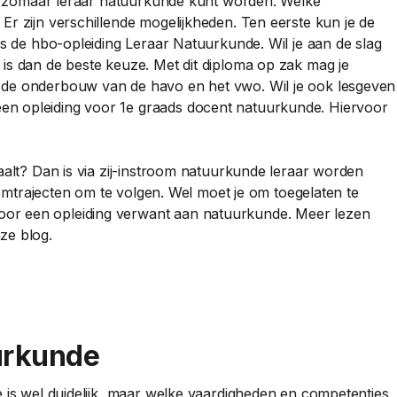
iet zomaar leraar natuurkunde kunt worden. Welke
Er zijn verschillende mogelijkheden. Ten eerste kun je de
is de hbo-opleiding Leraar Natuurkunde. Wil je aan de slag
is dan de beste keuze. Met dit diploma op zak mag je
 de onderbouw van de havo en het vwo. Wil je ook lesgeven
n opleiding voor 1e graads docent natuurkunde. Hiervoor
aalt? Dan is via zij-instroom natuurkunde leraar worden
roomtrajecten om te volgen. Wel moet je om toegelaten te
or een opleiding verwant aan natuurkunde. Meer lezen
ze blog.
scholen naar het onderwijs
urkunde
e is wel duidelijk, maar welke vaardigheden en competenties