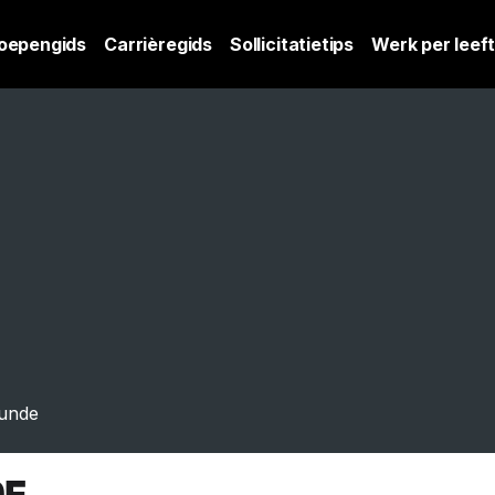
oepengids
Carrièregids
Sollicitatietips
Werk per leeft
kunde