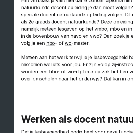
Het verbaast je vast niet dat je zonder diploma n
natuurkunde docent opleiding je dan moet volgen? 
speciale docent natuurkunde opleiding volgen. Dit 
als 2e graads docent natuurkunde? Deze opleiding 
namelijk meteen lesgeven op het vmbo, mbo en in
in de bovenbouw van havo en vwo? Dan zoek je ee
volg je een
hbo
– of
wo
-master.
Meteen aan het werk terwijl je je lesbevoegdheid h
misschien wel iets voor jou. Er zijn volop zij-inst
worden een hbo- of wo-diploma op zak hebben vo
over
omscholen
naar het onderwijs? Dat kan in on
Lees meer over om
Werken als docent natu
Dat je lesbevoegdheid nodig hebt voor deze functi