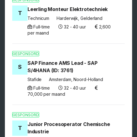
Leerling Monteur Elektrotechniek
T
Technicum
Harderwijk, Gelderland
Full-time
32 - 40 uur
2,600
per maand
GESPONSORD
SAP Finance AMS Lead - SAP
S
S/4HANA (ID: 3761)
Stafide
Amsterdam, Noord-Holland
Full-time
32 - 40 uur
70,000 per maand
GESPONSORD
Junior Procesoperator Chemische
T
Industrie