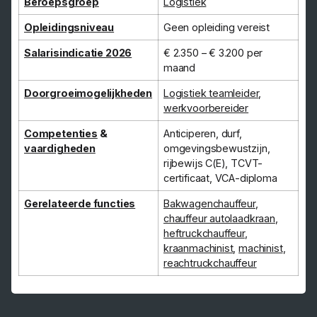
Beroepsgroep
Logistiek
Opleidingsniveau
Geen opleiding vereist
Salarisindicatie 2026
€ 2.350 – € 3.200 per
maand
Doorgroeimogelijkheden
Logistiek teamleider
,
werkvoorbereider
Competenties
&
Anticiperen, durf,
vaardigheden
omgevingsbewustzijn,
rijbewijs C(E), TCVT-
certificaat, VCA-diploma
Gerelateerde functies
Bakwagenchauffeur
,
chauffeur autolaadkraan
,
heftruckchauffeur
,
kraanmachinist
,
machinist
,
reachtruckchauffeur