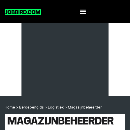
Werk per leeftijd
Home
>
Beroepengids
>
Logistiek
>
Magazijnbeheerder
MAGAZIJNBEHEERDER