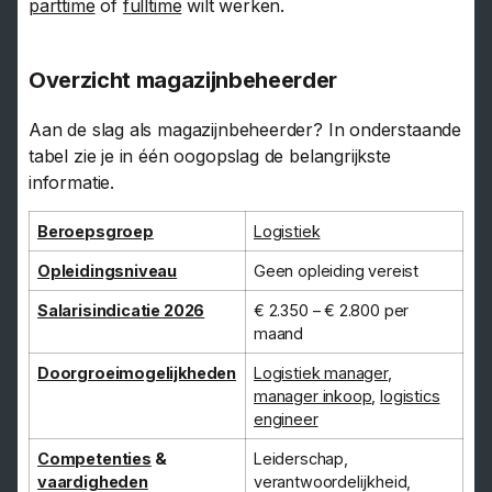
parttime
of
fulltime
wilt werken.
Overzicht magazijnbeheerder
Aan de slag als magazijnbeheerder? In onderstaande
tabel zie je in één oogopslag de belangrijkste
informatie.
Beroepsgroep
Logistiek
Opleidingsniveau
Geen opleiding vereist
Salarisindicatie 2026
€ 2.350 – € 2.800 per
maand
Doorgroeimogelijkheden
Logistiek manager
,
manager inkoop
,
logistics
engineer
Competenties
&
Leiderschap,
vaardigheden
verantwoordelijkheid,