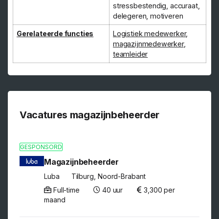
stressbestendig, accuraat,
delegeren, motiveren
Gerelateerde functies
Logistiek medewerker
,
magazijnmedewerker
,
teamleider
Vacatures magazijnbeheerder
GESPONSORD
Magazijnbeheerder
Luba
Tilburg, Noord-Brabant
Full-time
40 uur
3,300 per
maand