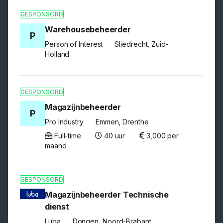
GESPONSORD
Warehousebeheerder
P
Person of Interest
Sliedrecht, Zuid-
Holland
GESPONSORD
Magazijnbeheerder
P
Pro Industry
Emmen, Drenthe
Full-time
40 uur
3,000 per
maand
GESPONSORD
Magazijnbeheerder Technische
dienst
Luba
Dongen, Noord-Brabant