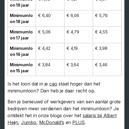
on 19 jaar
Minimumlo
€ 6,40
€ 6,06
€ 5,76
on 18 jaar
Minimumlo
€ 5,06
€ 4,79
€ 4,55
on 17 jaar
Minimumlo
€ 4,42
€ 4,19
€ 3,98
on 16 jaar
Minimumlo
€ 3,84
€ 3,64
€ 3,46
on 15 jaar
Is het loon dat in je
cao
staat hoger dan het
minimumloon? Dan heb je daar recht op.
Ben je benieuwd of werkgevers van een aantal grote
bedrijven meer verdienen dan het minimumloon? Je
ontdekt het in onze blogs over het
salaris bij Albert
Heijn
,
Jumbo
,
McDonald’s
en
PLUS
.