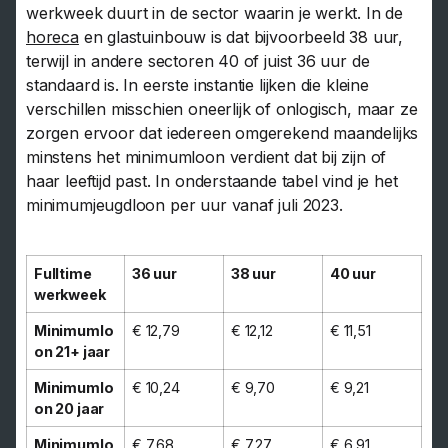
werkweek duurt in de sector waarin je werkt. In de
horeca
en glastuinbouw is dat bijvoorbeeld 38 uur,
terwijl in andere sectoren 40 of juist 36 uur de
standaard is. In eerste instantie lijken die kleine
verschillen misschien oneerlijk of onlogisch, maar ze
zorgen ervoor dat iedereen omgerekend maandelijks
minstens het minimumloon verdient dat bij zijn of
haar leeftijd past. In onderstaande tabel vind je het
minimumjeugdloon per uur vanaf juli 2023.
Fulltime
36 uur
38 uur
40 uur
werkweek
Minimumlo
€ 12,79
€ 12,12
€ 11,51
on 21+ jaar
Minimumlo
€ 10,24
€ 9,70
€ 9,21
on 20 jaar
Minimumlo
€ 7,68
€ 7,27
€ 6,91