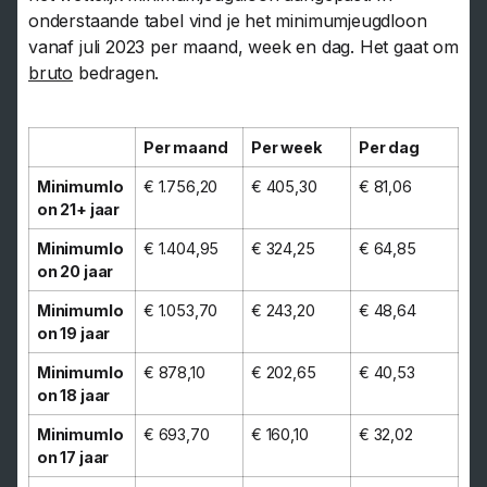
onderstaande tabel vind je het minimumjeugdloon
vanaf juli 2023 per maand, week en dag. Het gaat om
bruto
bedragen.
Per maand
Per week
Per dag
Minimumlo
€ 1.756,20
€ 405,30
€ 81,06
on 21+ jaar
Minimumlo
€ 1.404,95
€ 324,25
€ 64,85
on 20 jaar
Minimumlo
€ 1.053,70
€ 243,20
€ 48,64
on 19 jaar
Minimumlo
€ 878,10
€ 202,65
€ 40,53
on 18 jaar
Minimumlo
€ 693,70
€ 160,10
€ 32,02
on 17 jaar