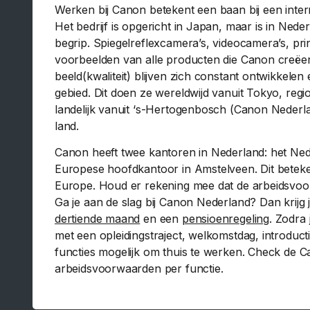
Werken bij Canon betekent een baan bij een interna
Het bedrijf is opgericht in Japan, maar is in Nede
begrip. Spiegelreflexcamera’s, videocamera’s, pri
voorbeelden van alle producten die Canon creëer
beeld(kwaliteit) blijven zich constant ontwikkelen 
gebied. Dit doen ze wereldwijd vanuit Tokyo, re
landelijk vanuit ‘s-Hertogenbosch (Canon Nederla
land.
Canon heeft twee kantoren in Nederland: het Ne
Europese hoofdkantoor in Amstelveen. Dit beteke
Europe. Houd er rekening mee dat de arbeidsvoor
Ga je aan de slag bij Canon Nederland? Dan krijg
dertiende maand
en een
pensioenregeling
. Zodra 
met een opleidingstraject, welkomstdag, introduct
functies mogelijk om thuis te werken. Check de 
arbeidsvoorwaarden per functie.