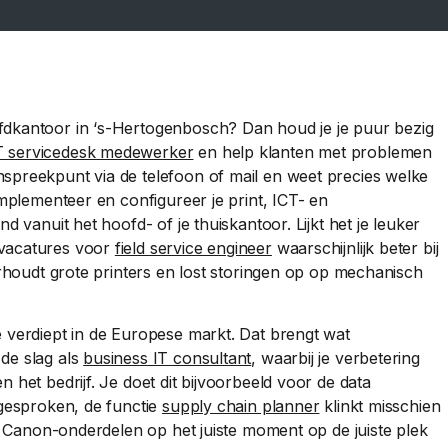
fdkantoor in ‘s-Hertogenbosch? Dan houd je je puur bezig
T servicedesk medewerker
en help klanten met problemen
spreekpunt via de telefoon of mail en weet precies welke
implementeer en configureer je print, ICT- en
d vanuit het hoofd- of je thuiskantoor. Lijkt het je leuker
 vacatures voor
field service engineer
waarschijnlijk beter bij
derhoudt grote printers en lost storingen op op mechanisch
e verdiept in de Europese markt. Dat brengt wat
de slag als
business IT consultant
, waarbij je verbetering
 het bedrijf. Je doet dit bijvoorbeeld voor de data
 gesproken, de functie
supply chain planner
klinkt misschien
te Canon-onderdelen op het juiste moment op de juiste plek