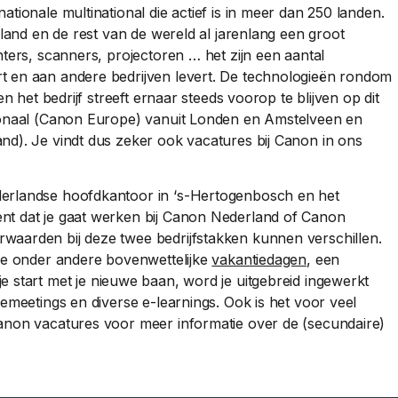
tionale multinational die actief is in meer dan 250 landen.
rland en de rest van de wereld al jarenlang een groot
nters, scanners, projectoren … het zijn een aantal
t en aan andere bedrijven levert. De technologieën rondom
en het bedrijf streeft ernaar steeds voorop te blijven op dit
gionaal (Canon Europe) vanuit Londen en Amstelveen en
nd). Je vindt dus zeker ook vacatures bij Canon in ons
derlandse hoofdkantoor in ‘s-Hertogenbosch en het
nt dat je gaat werken bij Canon Nederland of Canon
waarden bij deze twee bedrijfstakken kunnen verschillen.
 je onder andere bovenwettelijke
vakantiedagen
, een
je start met je nieuwe baan, word je uitgebreid ingewerkt
iemeetings en diverse e-learnings. Ook is het voor veel
Canon vacatures voor meer informatie over de (secundaire)