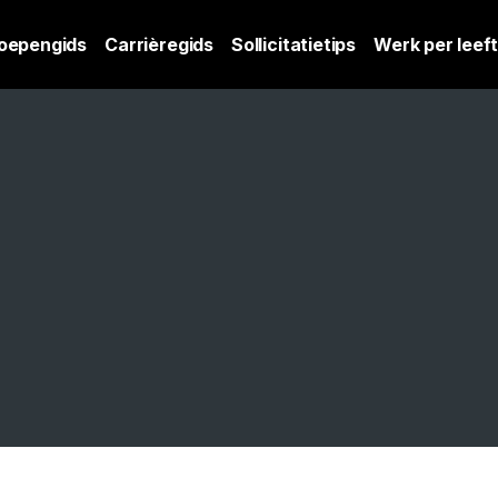
oepengids
Carrièregids
Sollicitatietips
Werk per leeft