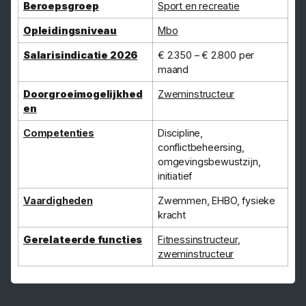
Beroepsgroep
Sport en recreatie
Opleidingsniveau
Mbo
Salarisindicatie 2026
€ 2.350 – € 2.800 per
maand
Doorgroeimogelijkhed
Zweminstructeur
en
Competenties
Discipline,
conflictbeheersing,
omgevingsbewustzijn,
initiatief
Vaardigheden
Zwemmen, EHBO, fysieke
kracht
Gerelateerde functies
Fitnessinstructeur
,
zweminstructeur