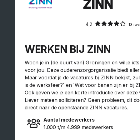
ZINN
4,2
13 re
WERKEN BIJ ZINN
Woon je in (de buurt van) Groningen en wil je ie
voor jou. Deze ouderenzorgorganisatie biedt all
Maar voordat je de vacatures bij ZINN bekijkt, zu
is de werksfeer?´ en ´Wat voor banen zijn er bij 
Ook geven we je een korte introductie over deze w
Liever meteen solliciteren? Geen probleem, dit do
direct naar de openstaande ZINN vacatures.
Aantal medewerkers
1.000 t/m 4.999 medewerkers