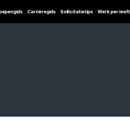
oepengids
Carrièregids
Sollicitatietips
Werk per leeft