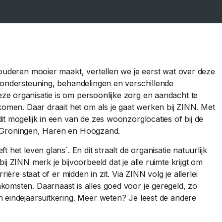
 ouderen mooier maakt, vertellen we je eerst wat over deze
 ondersteuning, behandelingen en verschillende
e organisatie is om persoonlijke zorg en aandacht te
komen. Daar draait het om als je gaat werken bij ZINN. Met
t mogelijk in een van de zes woonzorglocaties of bij de
 in Groningen, Haren en Hoogzand.
het leven glans´. En dit straalt de organisatie natuurlijk
j ZINN merk je bijvoorbeeld dat je alle ruimte krijgt om
ière staat of er midden in zit. Via ZINN volg je allerlei
omsten. Daarnaast is alles goed voor je geregeld, zo
 eindejaarsuitkering. Meer weten? Je leest de andere