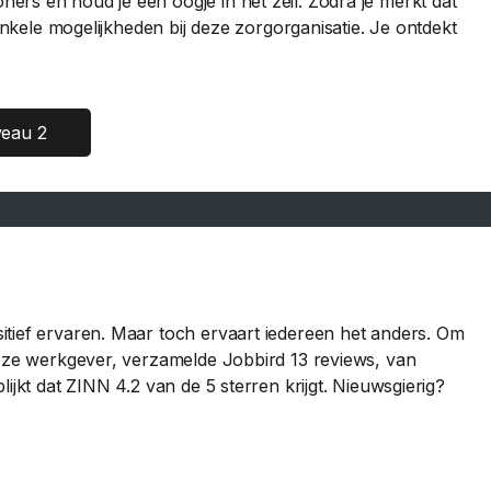
rs en houd je een oogje in het zeil. Zodra je merkt dat
 enkele mogelijkheden bij deze zorgorganisatie. Je ontdekt
veau 2
itief ervaren. Maar toch ervaart iedereen het anders. Om
deze werkgever, verzamelde Jobbird 13 reviews, van
ijkt dat ZINN 4.2 van de 5 sterren krijgt. Nieuwsgierig?