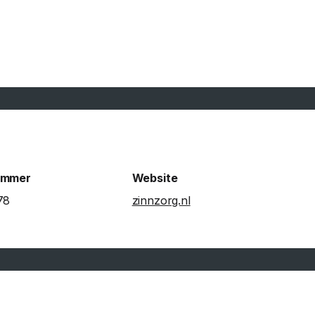
ummer
Website
78
zinnzorg.nl