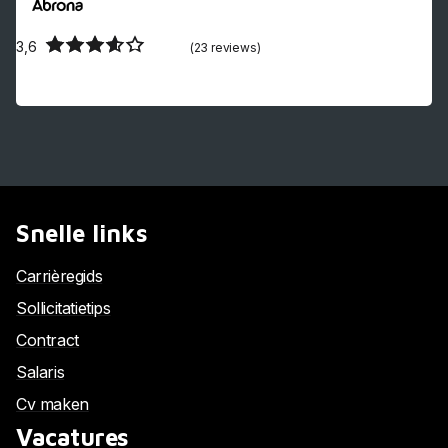
3,6
(23 reviews)
Snelle links
Carrièregids
Sollicitatietips
Contract
Salaris
Cv maken
Vacatures