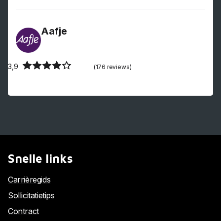
Aafje
3,9
(176 reviews)
Snelle links
Carrièregids
Sollicitatietips
Contract