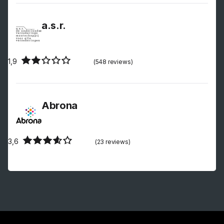
a.s.r.
1,9
(548 reviews)
Abrona
3,6
(23 reviews)