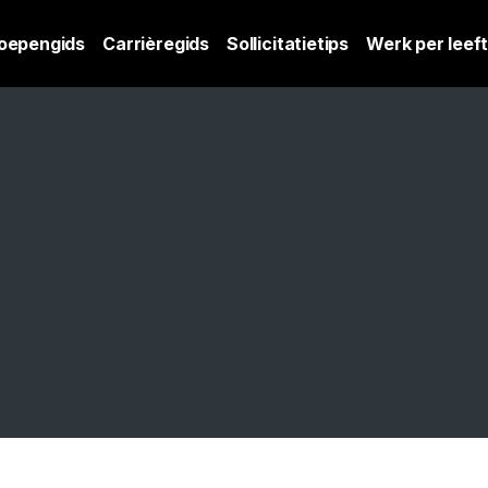
oepengids
Carrièregids
Sollicitatietips
Werk per leeft