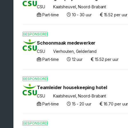
CSU
Kaatsheuvel, Noord-Brabant
Part-time
10 - 30 uur
15.52 per uur
GESPONSORD
Schoonmaak medewerker
CSU
Vierhouten, Gelderland
Part-time
12 uur
15.52 per uur
GESPONSORD
Teamleider housekeeping hotel
CSU
Kaatsheuvel, Noord-Brabant
Part-time
15 - 20 uur
16.70 per uu
GESPONSORD