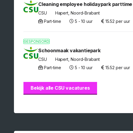
Cleaning employee holidaypark parttime
CSU
Hapert, Noord-Brabant
Part-time
5 - 10 uur
15.52 per uur
GESPONSORD
Schoonmaak vakantiepark
CSU
Hapert, Noord-Brabant
Part-time
5 - 10 uur
15.52 per uur
Bekijk alle CSU vacatures