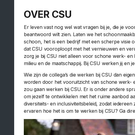
OVER CSU
Er leven vast nog wel wat vragen bij je, die je voo
beantwoord wilt zien. Laten we het schoonmaakb
schoon, het is een bedrijf met een scherpe visie
dat CSU vooroploopt met het vernieuwen en ve
zorg je bij CSU niet alleen voor schone werk- en 
milieu en de maatschappij. Bij CSU werken jij en j
Wie zijn de collega’s die werken bij CSU dan eige
worden door het vooruitzicht van schone werk- e
zou gaan werken bij CSU. Er is onder andere spr
om jezelf te ontwikkelen met het ruime aanbod a
diversiteits- en inclusiviteitsbeleid, zodat iedere
ervaren hoe het is om te werken bij CSU? Ga dire