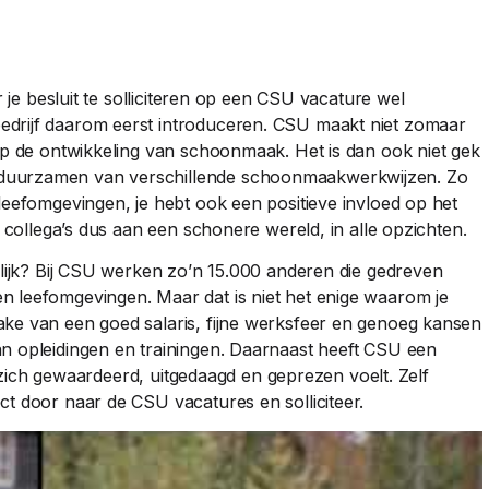
r je besluit te solliciteren op een CSU vacature wel
edrijf daarom eerst introduceren. CSU maakt niet zomaar
 op de ontwikkeling van schoonmaak. Het is dan ook niet gek
rduurzamen van verschillende schoonmaakwerkwijzen. Zo
leefomgevingen, je hebt ook een positieve invloed op het
e collega’s dus aan een schonere wereld, in alle opzichten.
nlijk? Bij CSU werken zo’n 15.000 anderen die gedreven
n leefomgevingen. Maar dat is niet het enige waarom je
ake van een goed salaris, fijne werksfeer en genoeg kansen
an opleidingen en trainingen. Daarnaast heeft CSU een
en zich gewaardeerd, uitgedaagd en geprezen voelt. Zelf
ct door naar de CSU vacatures en solliciteer.