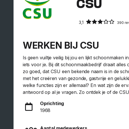
CSU
3,1
390 re
WERKEN BIJ CSU
Is geen vuiltje veilig bij jou en lijkt schoonmaken
iets voor je. Bij dit schoonmaakbedrijf draait alle
zo goed, dat CSU een bekende naam is in de schoo
met het creëren van gezonde, gastvrije en geluk
welke functies zijn er allemaal? En wat zijn de erv
antwoord op al je vragen. Zo ontdek je of de CSU 
Oprichting
1968
Aantal medewerkers