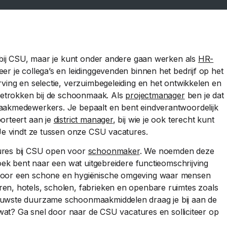
t bij CSU, maar je kunt onder andere gaan werken als
HR-
eer je collega’s en leidinggevenden binnen het bedrijf op het
ving en selectie, verzuimbegeleiding en het ontwikkelen en
 betrokken bij de schoonmaak. Als
projectmanager
ben je dat
aakmedewerkers. Je bepaalt en bent eindverantwoordelijk
orteert aan je
district manager
, bij wie je ook terecht kunt
 Je vindt ze tussen onze CSU vacatures.
ures bij CSU open voor
schoonmaker
. We noemden deze
zoek bent naar een wat uitgebreidere functieomschrijving
 voor een schone en hygiënische omgeving waar mensen
en, hotels, scholen, fabrieken en openbare ruimtes zoals
euwste duurzame schoonmaakmiddelen draag je bij aan de
e wat? Ga snel door naar de CSU vacatures en solliciteer op