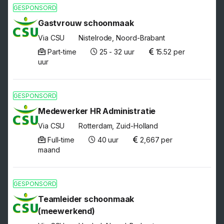
GESPONSORD
Gastvrouw schoonmaak
Via CSU
Nistelrode, Noord-Brabant
Part-time
25 - 32 uur
15.52 per
uur
GESPONSORD
Medewerker HR Administratie
Via CSU
Rotterdam, Zuid-Holland
Full-time
40 uur
2,667 per
maand
GESPONSORD
Teamleider schoonmaak
(meewerkend)