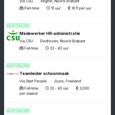
Via CSU
Veghel, Noord-Brabant
Part-time
15 uur
16.11 per uur
GESPONSORD
Medewerker HR-administratie
Via CSU
Eindhoven, Noord-Brabant
Full-time
32 - 40 uur
GESPONSORD
Teamleider schoonmaak
Via Start People
Joure, Friesland
Full-time
32 - 40 uur
3,000
per maand
GESPONSORD