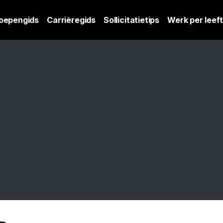
oepengids
Carrièregids
Sollicitatietips
Werk per leeft