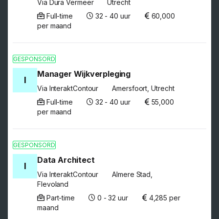
Via Dura Vermeer
Utrecht
Full-time
32 - 40 uur
60,000
per maand
GESPONSORD
Manager Wijkverpleging
I
Via InteraktContour
Amersfoort, Utrecht
Full-time
32 - 40 uur
55,000
per maand
GESPONSORD
Data Architect
I
Via InteraktContour
Almere Stad,
Flevoland
Part-time
0 - 32 uur
4,285 per
maand