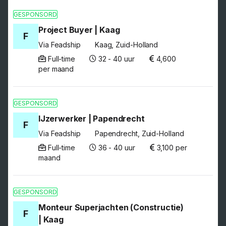
GESPONSORD
Project Buyer | Kaag
F
Via Feadship
Kaag, Zuid-Holland
Full-time
32 - 40 uur
4,600
per maand
GESPONSORD
IJzerwerker | Papendrecht
F
Via Feadship
Papendrecht, Zuid-Holland
Full-time
36 - 40 uur
3,100 per
maand
GESPONSORD
Monteur Superjachten (Constructie)
F
| Kaag