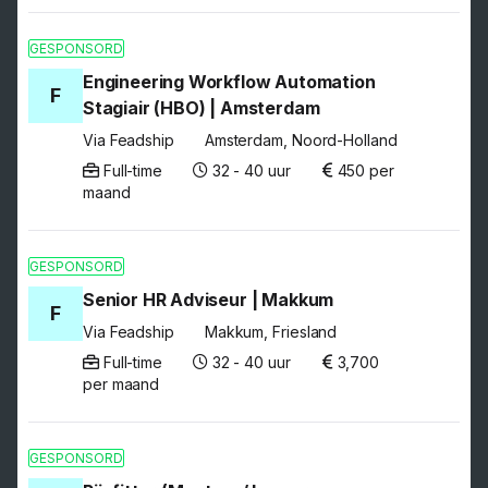
GESPONSORD
Engineering Workflow Automation
F
Stagiair (HBO) | Amsterdam
Via Feadship
Amsterdam, Noord-Holland
Full-time
32 - 40 uur
450 per
maand
GESPONSORD
Senior HR Adviseur | Makkum
F
Via Feadship
Makkum, Friesland
Full-time
32 - 40 uur
3,700
per maand
GESPONSORD