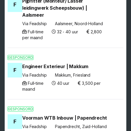
Pijpfitter (Monteur/ Lasser
F
leidingwerk Scheepsbouw) |
Aalsmeer
Via Feadship
Aalsmeer, Noord-Holland
Full-time
32 - 40 uur
2,800
per maand
GESPONSORD
Engineer Exterieur | Makkum
F
Via Feadship
Makkum, Friesland
Full-time
40 uur
3,500 per
maand
GESPONSORD
Voorman WTB Inbouw | Papendrecht
F
Via Feadship
Papendrecht, Zuid-Holland