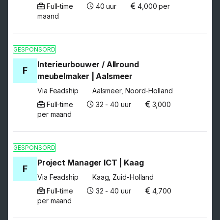
Full-time
40 uur
4,000 per
maand
GESPONSORD
Interieurbouwer / Allround
F
meubelmaker | Aalsmeer
Via Feadship
Aalsmeer, Noord-Holland
Full-time
32 - 40 uur
3,000
per maand
GESPONSORD
Project Manager ICT | Kaag
F
Via Feadship
Kaag, Zuid-Holland
Full-time
32 - 40 uur
4,700
per maand