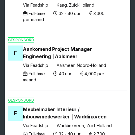
Via Feadship
Kaag, Zuid-Holland
Full-time
32 - 40 uur
3,300
per maand
GESPONSORD
Aankomend Project Manager
F
Engineering | Aalsmeer
Via Feadship
Aalsmeer, Noord-Holland
Full-time
40 uur
4,000 per
maand
GESPONSORD
Meubelmaker Interieur /
F
Inbouwmedewerker | Waddinxveen
Via Feadship
Waddinxveen, Zuid-Holland
Full-time
32 - 40 uur
2,700