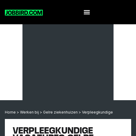
Werk per leeftijd
Home
>
Werken bij
>
Gelre ziekenhuizen
>
Verpleegkundige
VERPLEEGKUNDIGE