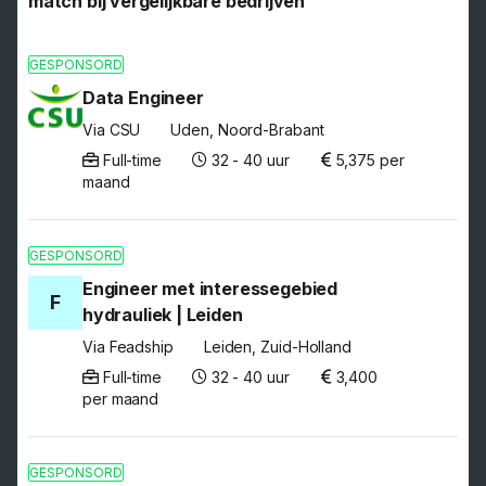
match bij vergelijkbare bedrijven
GESPONSORD
Data Engineer
Via CSU
Uden, Noord-Brabant
Full-time
32 - 40 uur
5,375 per
maand
GESPONSORD
Engineer met interessegebied
F
hydrauliek | Leiden
Via Feadship
Leiden, Zuid-Holland
Full-time
32 - 40 uur
3,400
per maand
GESPONSORD