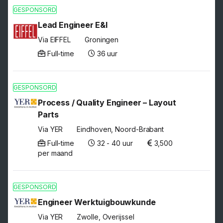
GESPONSORD
Lead Engineer E&I
Via EIFFEL
Groningen
Full-time
36 uur
GESPONSORD
Process / Quality Engineer – Layout
Parts
Via YER
Eindhoven, Noord-Brabant
Full-time
32 - 40 uur
3,500
per maand
GESPONSORD
Engineer Werktuigbouwkunde
Via YER
Zwolle, Overijssel