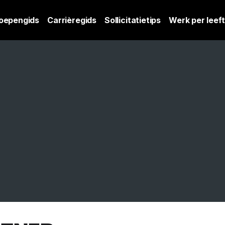
oepengids
Carrièregids
Sollicitatietips
Werk per leeft