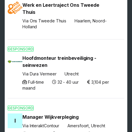
Werk en Leertraject Ons Tweede
Thuis
Via Ons Tweede Thuis
Haarlem, Noord-
Holland
GESPONSORD
Hoofdmonteur treinbeveiliging -
seinwezen
Via Dura Vermeer
Utrecht
Full-time
32 - 40 uur
3,104 per
maand
GESPONSORD
Manager Wijkverpleging
I
Via InteraktContour
Amersfoort, Utrecht