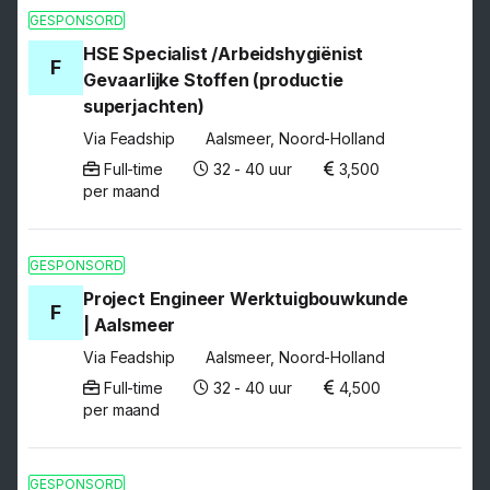
GESPONSORD
HSE Specialist /Arbeidshygiënist
F
Gevaarlijke Stoffen (productie
superjachten)
Via Feadship
Aalsmeer, Noord-Holland
Full-time
32 - 40 uur
3,500
per maand
GESPONSORD
Project Engineer Werktuigbouwkunde
F
| Aalsmeer
Via Feadship
Aalsmeer, Noord-Holland
Full-time
32 - 40 uur
4,500
per maand
GESPONSORD