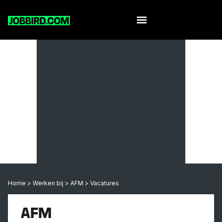
Werk per leeftijd
Home
>
Werken bij
>
AFM
>
Vacatures
AFM