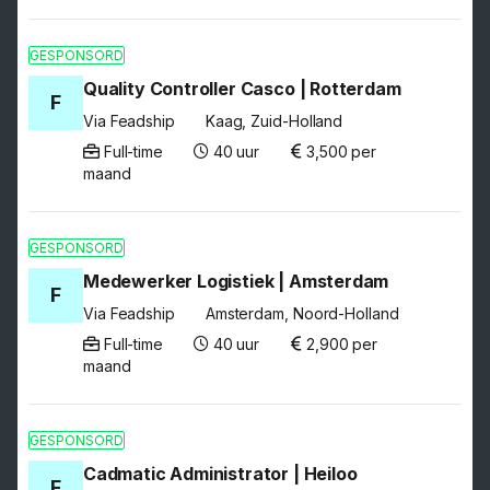
GESPONSORD
Quality Controller Casco | Rotterdam
F
Via Feadship
Kaag, Zuid-Holland
Full-time
40 uur
3,500 per
maand
GESPONSORD
Medewerker Logistiek | Amsterdam
F
Via Feadship
Amsterdam, Noord-Holland
Full-time
40 uur
2,900 per
maand
GESPONSORD
Cadmatic Administrator | Heiloo
F