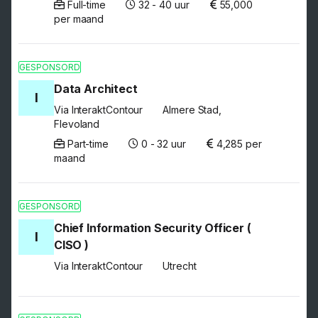
Full-time
32 - 40 uur
55,000
per maand
GESPONSORD
Data Architect
I
Via InteraktContour
Almere Stad,
Flevoland
Part-time
0 - 32 uur
4,285 per
maand
GESPONSORD
Chief Information Security Officer (
I
CISO )
Via InteraktContour
Utrecht