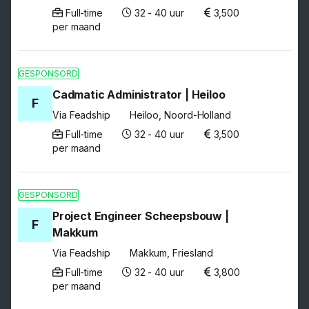
Full-time
32 - 40 uur
3,500
per maand
GESPONSORD
Cadmatic Administrator | Heiloo
F
Via Feadship
Heiloo, Noord-Holland
Full-time
32 - 40 uur
3,500
per maand
GESPONSORD
Project Engineer Scheepsbouw |
F
Makkum
Via Feadship
Makkum, Friesland
Full-time
32 - 40 uur
3,800
per maand