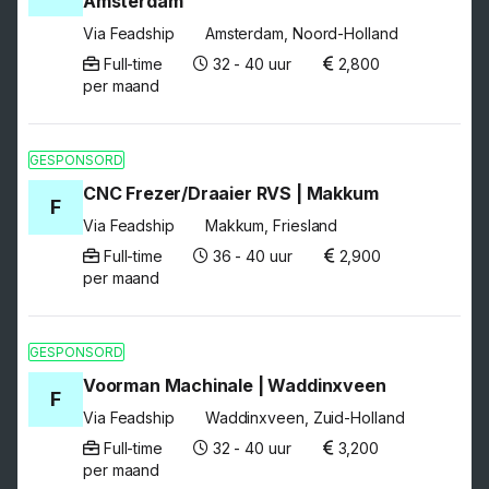
Amsterdam
Via Feadship
Amsterdam, Noord-Holland
Full-time
32 - 40 uur
2,800
per maand
GESPONSORD
CNC Frezer/Draaier RVS | Makkum
F
Via Feadship
Makkum, Friesland
Full-time
36 - 40 uur
2,900
per maand
GESPONSORD
Voorman Machinale | Waddinxveen
F
Via Feadship
Waddinxveen, Zuid-Holland
Full-time
32 - 40 uur
3,200
per maand