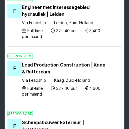
Engineer met interessegebied
F
hydrauliek | Leiden
Via Feadship
Leiden, Zuid-Holland
Full-time
32 - 40 uur
3,400
per maand
GESPONSORD
Lead Production Construction | Kaag
F
& Rotterdam
Via Feadship
Kaag, Zuid-Holland
Full-time
32 - 40 uur
4,600
per maand
GESPONSORD
Scheepsbouwer Exterieur |
F