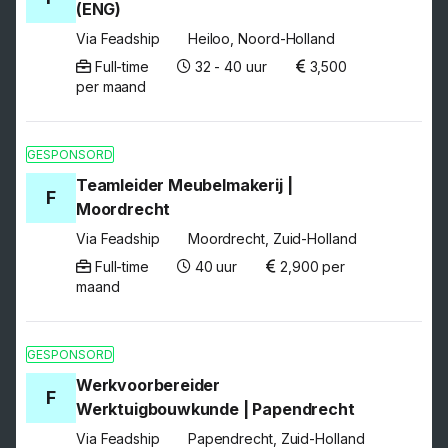
(ENG)
Via Feadship
Heiloo, Noord-Holland
Full-time
32 - 40 uur
3,500
per maand
GESPONSORD
Teamleider Meubelmakerij |
F
Moordrecht
Via Feadship
Moordrecht, Zuid-Holland
Full-time
40 uur
2,900 per
maand
GESPONSORD
Werkvoorbereider
F
Werktuigbouwkunde | Papendrecht
Via Feadship
Papendrecht, Zuid-Holland