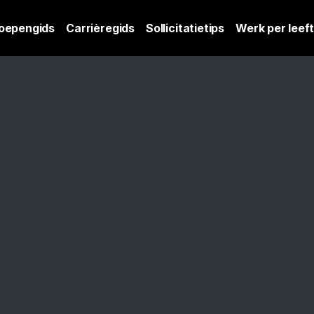
oepengids
Carrièregids
Sollicitatietips
Werk per leeft